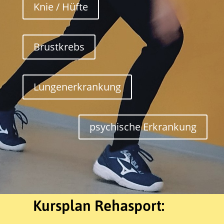
Knie / Hüfte
Brustkrebs
Lungenerkrankung
psychische Erkrankung
Kursplan Rehasport: